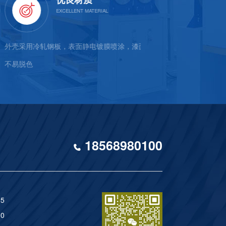
冷轧钢板，表面静电镀膜喷涂，漆面牢固，
当温度超过允许设定值自动
18568980100
5
0