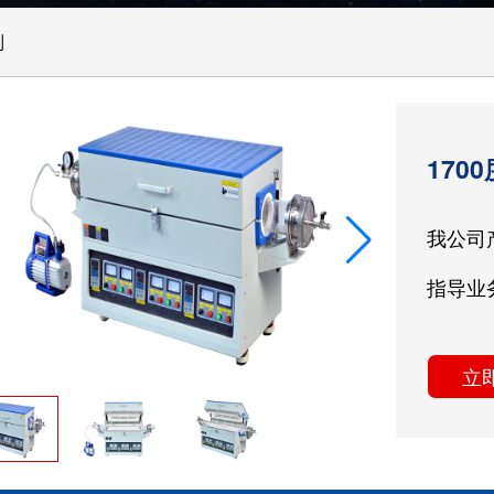
列
170
我公司
指导业
立