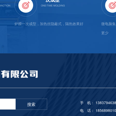
炉膛一次成型，加热丝隐蔽式，隔热效果好
微电脑集
更少
手 机： 1383794638
搜索
电 话： 1856898010