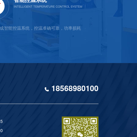
成智能控温系统，控温准确可靠，功率损耗
外壳采用冷轧钢板，表面静
不易脱色
18568980100
5
0