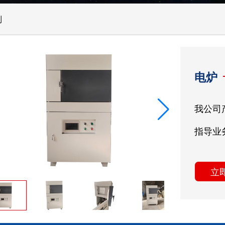
列
电炉
我公司
指导业
立