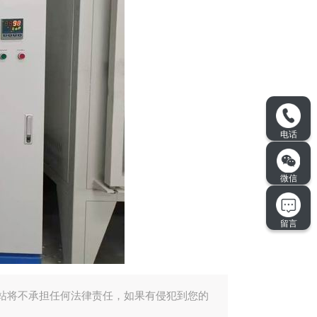
站将不承担任何法律责任，如果有侵犯到您的