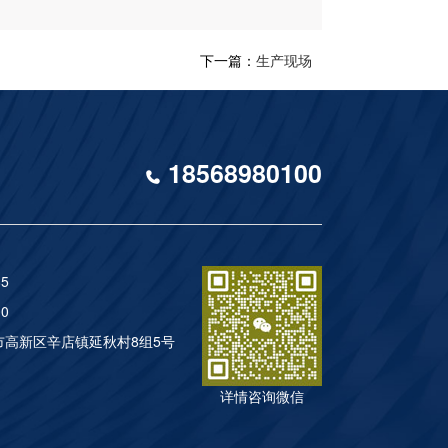
下一篇：
生产现场
18568980100
5
0
市高新区辛店镇延秋村8组5号
详情咨询微信