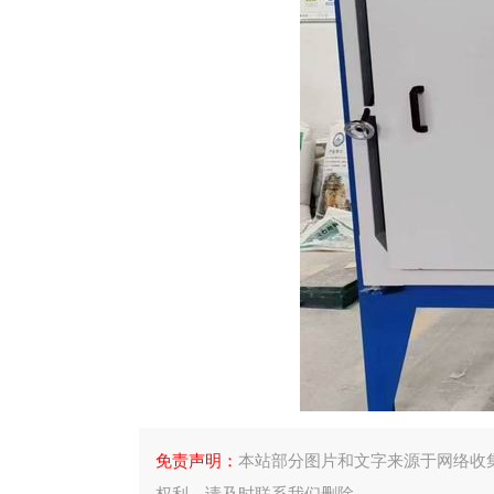
免责声明：
本站部分图片和文字来源于网络收