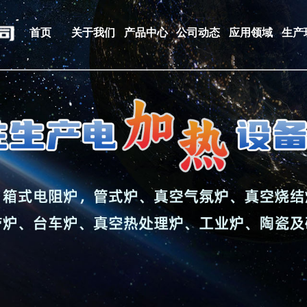
首页
关于我们
产品中心
公司动态
应用领域
生产